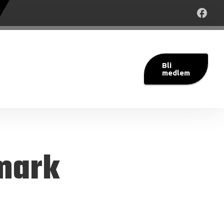
Bli
medlem
ymark