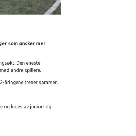
inger som ønsker mer
ingsøkt. Den eneste
med andre spillere.
12-åringene trener sammen.
e og ledes av junior- og